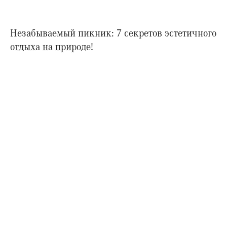
Незабываемый пикник: 7 секретов эстетичного
отдыха на природе!
Поделитесь своим
мнением
Оцените полезность статьи по 5-
бальной шкале
5
1
5
Статьи на какие темы вы хотели бы
видеть чаще