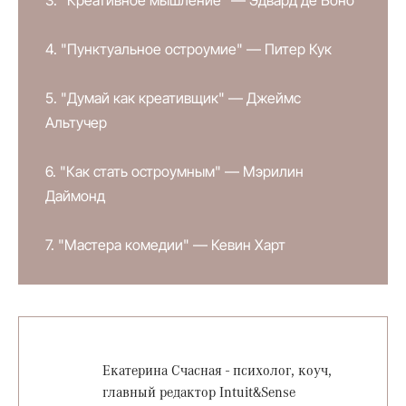
3. "Креативное мышление" — Эдвард де Боно
4. "Пунктуальное остроумие" — Питер Кук
5. "Думай как креативщик" — Джеймс
Альтучер
6. "Как стать остроумным" — Мэрилин
Даймонд
7. "Мастера комедии" — Кевин Харт
Екатерина Счасная - психолог, коуч,
главный редактор Intuit&Sense